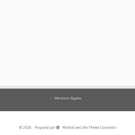
Mentions légales
·
© 2026
·
Propulsé par
·
Réalisé avec the
Thème Customizr
·