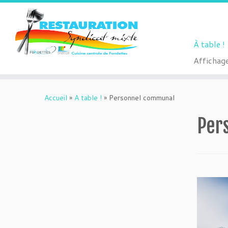
À table !
Affichage
Passer
au
Accueil
»
A table !
»
Personnel communal
contenu
Per