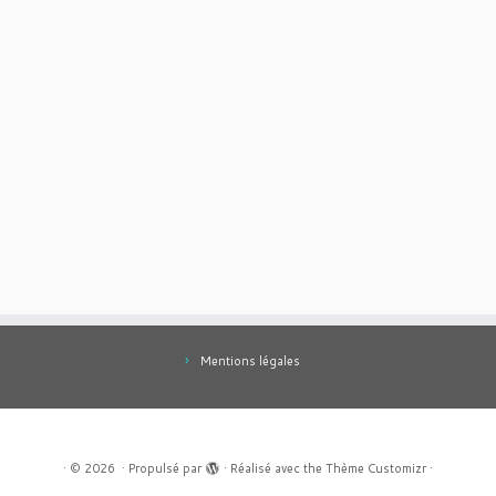
Mentions légales
·
© 2026
·
Propulsé par
·
Réalisé avec the
Thème Customizr
·